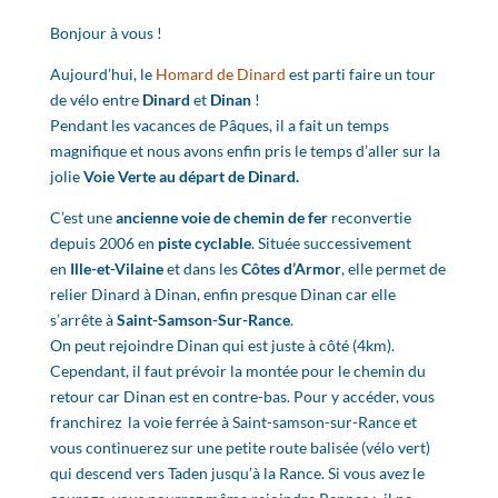
Bonjour à vous !
Aujourd’hui, le
Homard de Dinard
est parti faire un tour
de vélo entre
Dinard
et
Dinan
!
Pendant les vacances de Pâques, il a fait un temps
magnifique et nous avons enfin pris le temps d’aller sur la
jolie
Voie Verte au départ de
Dinard.
C’est une
ancienne voie de chemin de fer
reconvertie
depuis 2006 en
piste cyclable
. Située successivement
en
Ille-et-Vilaine
et dans les
Côtes d’Armor
, elle permet de
relier Dinard à Dinan, enfin presque Dinan car elle
s’arrête à
Saint-Samson-Sur-Rance
.
On peut rejoindre Dinan qui est juste à côté (4km).
Cependant, il faut prévoir la montée pour le chemin du
retour car Dinan est en contre-bas. Pour y accéder, vous
franchirez la voie ferrée à Saint-samson-sur-Rance et
vous continuerez sur une petite route balisée (vélo vert)
qui descend vers Taden jusqu’à la Rance. Si vous avez le