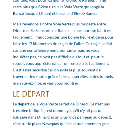
courage, vous pourrez même rejoindre Rennes : il ne
reste plus que 82km (!) sur la
Voie Verte
qui longe la
Rance
(jusqu’à Dinan) et le canal d’Ille-et-Rance.
Mais revenons à notre
Voie Verte
plus modeste entre
Dinard et St-Samson-sur-Rance : le parcours se fait très
facilement, il faut compter une bonne heure et demi pour
faire les 17 kilomètres du trajet de l’aller. Ce trajet se fait
sur une pente légèrement montante mais ne vous
inquiétez pas, ce n’est pas difficile du tout et pour le
retour, vous apprécierez, car on rentre très facilement.
C’est assez sécurisé car on évite le plus souvent de
traverser les routes grâce à des passerelles et des tunnels,
mais suivez-moi, je vais vous montrer…
LE DÉPART
Le
départ
de la Voie Verte se fait de
Dinard
. Ce n’est pas
très bien indiqué (c’est dommage qu’il n’y ait pas un
balisage dans Dinard et un plus gros panneau au départ),
c’est sur la
place Newquay
qui est actuellement en gros