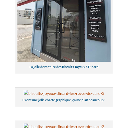
La jolie devanture des
Biscuits Joyeux
à Dinard
Ils ont une jolie charte graphique, ça me plaît beaucoup !