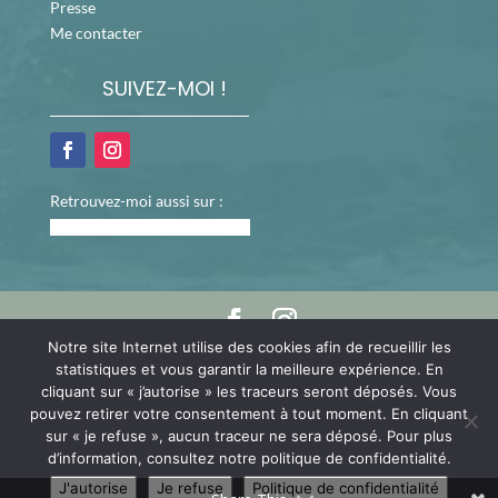
Presse
Me contacter
SUIVEZ-MOI !
Retrouvez-moi aussi sur :
Notre site Internet utilise des cookies afin de recueillir les
©
ARTEO Digital - Agence Web & Communication sur Le
statistiques et vous garantir la meilleure expérience. En
Mans
cliquant sur « j’autorise » les traceurs seront déposés. Vous
pouvez retirer votre consentement à tout moment. En cliquant
sur « je refuse », aucun traceur ne sera déposé. Pour plus
Chère Cliente, cher Client, les ventes sont
d’information, consultez notre politique de confidentialité.
temporairement suspendues mais nous revenons bientôt
J'autorise
Je refuse
Politique de confidentialité
! À très vite !
Ignorer