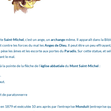
nte
Saint-Michel
, c’est un ange, un
archange
même. Il apparaît dans la Bibl
t contre les forces du mal les
Anges de Dieu.
Il peut être un peu effrayant
ui pèse les âmes et les escorte aux portes du
Paradis.
Sur cette statue, et se
nt le mal.
la pointe de la flèche de l’
église abbatiale
du
Mont Saint-Michel
:
.
aut.
rt de paratonnerre
en 1879 et exécutée 10 ans après par l’entreprise
Monduit
(entreprise qu