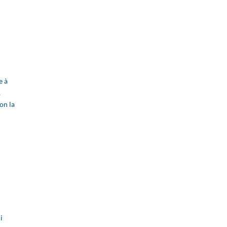
e à
,
lon la
i