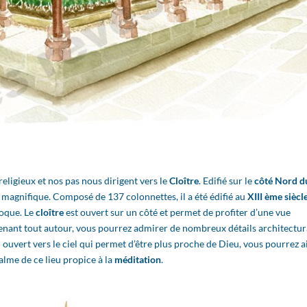
igieux et nos pas nous dirigent vers le
Cloître
. Edifié sur le
côté Nord d
magnifique. Composé de 137 colonnettes, il a été édifié au
XIII ème siècl
poque. Le
cloître
est ouvert sur un côté et permet de profiter d’une vue
enant tout autour, vous pourrez admirer de nombreux détails architectu
in ouvert vers le ciel qui permet d’être plus proche de Dieu, vous pourrez a
alme de ce lieu propice à la
méditation
.