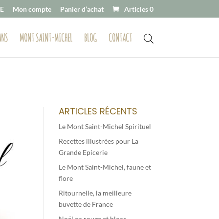
E
Mon compte
Panier d’achat
Articles 0
ANS
MONT SAINT-MICHEL
BLOG
CONTACT
ARTICLES RÉCENTS
Le Mont Saint-Michel Spirituel
Recettes illustrées pour La
Grande Epicerie
Le Mont Saint-Michel, faune et
flore
Ritournelle, la meilleure
buvette de France
Noël en rouge et blanc