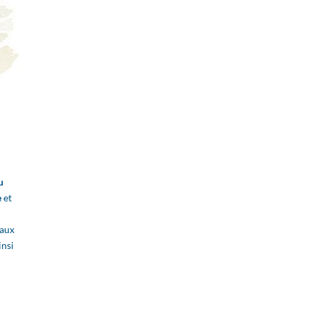
u
e
et
raux
insi