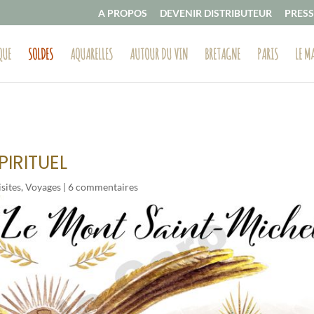
A PROPOS
DEVENIR DISTRIBUTEUR
PRESS
QUE
SOLDES
AQUARELLES
AUTOUR DU VIN
BRETAGNE
PARIS
LE M
PIRITUEL
isites
,
Voyages
|
6 commentaires