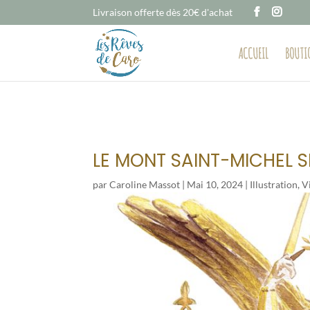
Livraison offerte dès 20€ d'achat
ACCUEIL
BOUTI
LE MONT SAINT-MICHEL S
par
Caroline Massot
|
Mai 10, 2024
|
Illustration
,
V