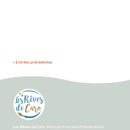
The Serial Crocheteuses & More n°616 Le Froid
Publié le 3 décembre 2021 Défi lancé par la
talentueuse illustratrice Isabelle Kessedjan sur son
blog avec The serial crocheteuses & more. Cette
semaine le thème proposé est "Le Froid" … Nous
sommes arrivés au...
« Entrées précédentes
Les Rêves de Caro
, Marque française d'illustrations