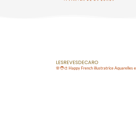
LESREVESDECARO
🌸🧑‍🎨
Happy French illustratrice
Aquarelles e