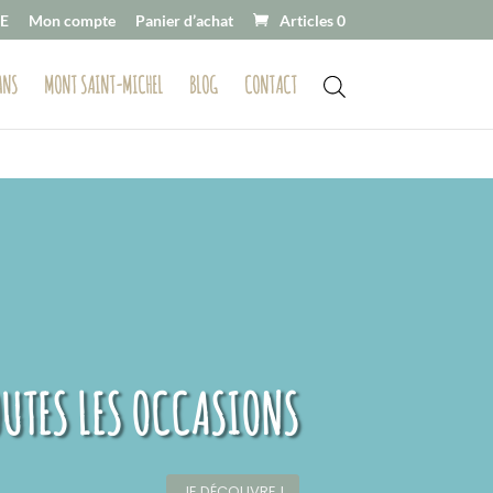
E
Mon compte
Panier d’achat
Articles 0
ANS
MONT SAINT-MICHEL
BLOG
CONTACT
OUTES LES OCCASIONS
JE DÉCOUVRE !