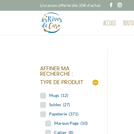
Livraison offerte dès 20€ d'achat
ACCUEIL
BOUTI
AFFINER MA
RECHERCHE :
TYPE DE PRODUIT
Mugs
(12)
Soldes
(27)
Papeterie
(371)
Marque Page
(10)
Cahier
(8)