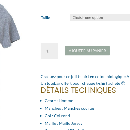
prix
prix
initial
actuel
était :
est :
Taille
35,00€.
19,50€.
quantité
AJOUTER AU PANIER
de
Tshirt
Homme
-
Craquez pour ce joli t-shirt en coton biologique 
Arsène
Un totebag offert pour chaque t-shirt acheté 🙂
de
DÉTAILS TECHNIQUES
Rennes
Genre : Homme
Manches : Manches courtes
Col : Col rond
Maille : Maille Jersey