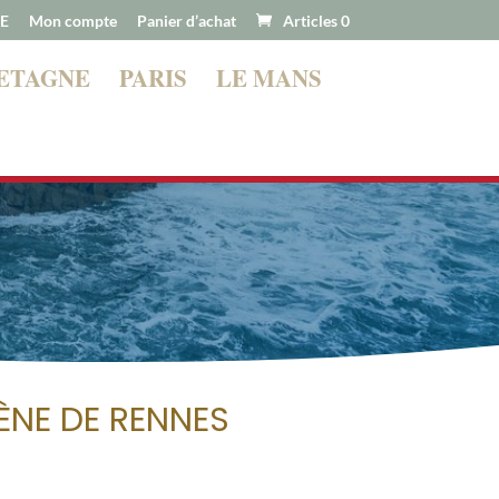
E
Mon compte
Panier d’achat
Articles 0
ETAGNE
PARIS
LE MANS
nons bientôt ! À très vite !
ÈNE DE RENNES