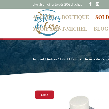
Livraison offerte dès 20€ d'achat
ACCUEIL
BOUTIQUE
SOLD
MONT SAINT-MICHEL
BLOG
Chère Cliente, cher Client
Accueil
/
Autres
/ Tshirt Homme – Arsène de Renn
Promo !