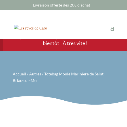
Livraison offerte dès 20€ d'achat
Chère Cliente, cher Client, les ventes sont
temporairement suspendues mais nous revenons
bientôt ! À très vite !
Accueil
/
Autres
/ Totebag Moule Marinière de Saint-
Briac-sur-Mer