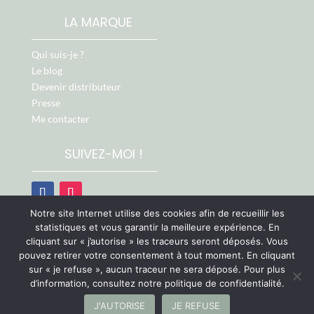
LA MARQUE
Qui suis-je ?
Le blog
Devenir distributeur
Presse
Me contacter
SUIVEZ-MOI !
Notre site Internet utilise des cookies afin de recueillir les
Retrouvez-moi aussi sur :
statistiques et vous garantir la meilleure expérience. En
cliquant sur « j’autorise » les traceurs seront déposés. Vous
pouvez retirer votre consentement à tout moment. En cliquant
sur « je refuse », aucun traceur ne sera déposé. Pour plus
d’information, consultez notre politique de confidentialité.
J'AUTORISE
JE REFUSE