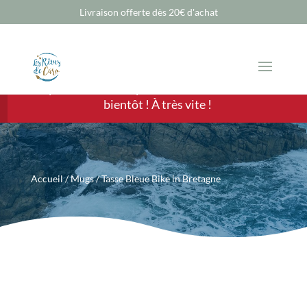
Livraison offerte dès 20€ d'achat
Chère Cliente, cher Client, les ventes sont
temporairement suspendues mais nous revenons
bientôt ! À très vite !
Accueil
/
Mugs
/ Tasse Bleue Bike in Bretagne