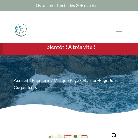
Livraison offerte dès 20€ d'achat
Chère Cliente, cher Client, les ventes sont
temporairement suspendues mais nous revenons
bientôt ! À très vite !
Accueil
/
Papeterie
/
Marque Page
/ Marque-Page Jolis
Coquelicots