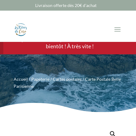
Livraison offerte dès 20€ d'achat
Chère Cliente, cher Client, les ventes sont
temporairement suspendues mais nous revenons
bientôt ! À très vite !
Accueil
/
Papeterie
/
Cartes postales
/ Carte Postale Belle
Parisienne