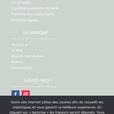
Les produits
Conditions générales de vente
Politique de confidentialité
Mentions légales
LA MARQUE
Qui suis-je ?
Le blog
Devenir distributeur
Presse
Me contacter
SUIVEZ-MOI !
Notre site Internet utilise des cookies afin de recueillir les
Retrouvez-moi aussi sur :
statistiques et vous garantir la meilleure expérience. En
cliquant sur « j’autorise » les traceurs seront déposés. Vous