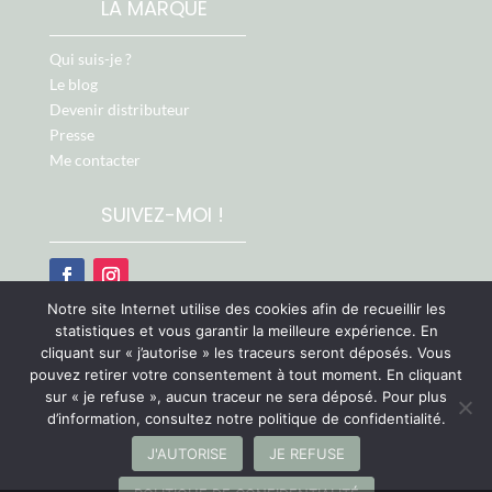
LA MARQUE
Qui suis-je ?
Le blog
Devenir distributeur
Presse
Me contacter
SUIVEZ-MOI !
Notre site Internet utilise des cookies afin de recueillir les
Retrouvez-moi aussi sur :
statistiques et vous garantir la meilleure expérience. En
cliquant sur « j’autorise » les traceurs seront déposés. Vous
pouvez retirer votre consentement à tout moment. En cliquant
sur « je refuse », aucun traceur ne sera déposé. Pour plus
d’information, consultez notre politique de confidentialité.
Chère Cliente, cher Client, les ventes sont
J'AUTORISE
JE REFUSE
temporairement suspendues mais nous revenons bientôt
©
ARTEO Digital - Agence Web & Communication sur Le