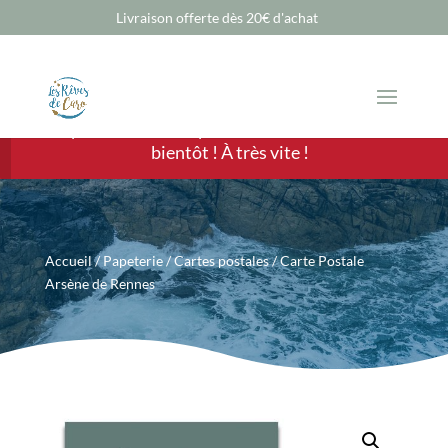
Livraison offerte dès 20€ d'achat
Chère Cliente, cher Client, les ventes sont
temporairement suspendues mais nous revenons
bientôt ! À très vite !
Accueil
/
Papeterie
/
Cartes postales
/ Carte Postale
Arsène de Rennes