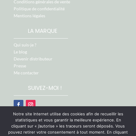
Conditions générales de vente
Politique de confidentialité
Mentions légales
LA MARQUE
Qui suis-je ?
Le blog
Devenir distributeur
Presse
Me contacter
SUIVEZ-MOI !
Notre site Internet utilise des cookies afin de recueillir les
Retrouvez-moi aussi sur :
statistiques et vous garantir la meilleure expérience. En
cliquant sur « j’autorise » les traceurs seront déposés. Vous
pouvez retirer votre consentement à tout moment. En cliquant