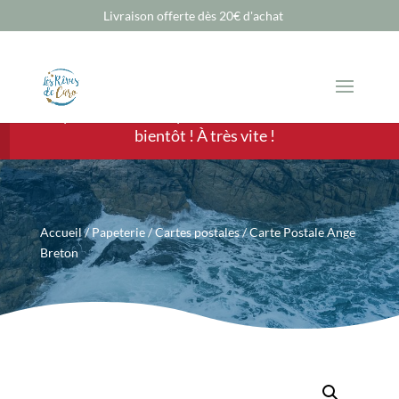
Livraison offerte dès 20€ d'achat
Chère Cliente, cher Client, les ventes sont
temporairement suspendues mais nous revenons
bientôt ! À très vite !
Accueil
/
Papeterie
/
Cartes postales
/ Carte Postale Ange
Breton