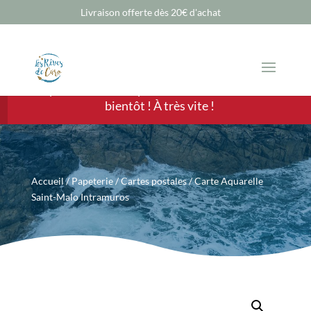
Livraison offerte dès 20€ d'achat
Chère Cliente, cher Client, les ventes sont
temporairement suspendues mais nous revenons
bientôt ! À très vite !
Accueil
/
Papeterie
/
Cartes postales
/ Carte Aquarelle
Saint-Malo Intramuros