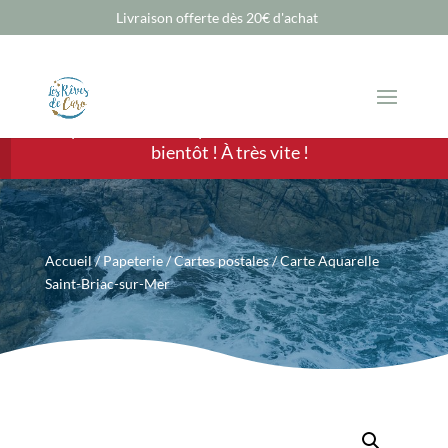
Livraison offerte dès 20€ d'achat
Chère Cliente, cher Client, les ventes sont
temporairement suspendues mais nous revenons
bientôt ! À très vite !
Accueil
/
Papeterie
/
Cartes postales
/ Carte Aquarelle
Saint-Briac-sur-Mer