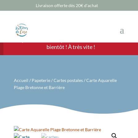
Livraison offerte dès 20€ d'achat
Chère Cliente, cher Client, les ventes sont
temporairement suspendues mais nous revenons
bientôt ! À très vite !
Accueil
/
Papeterie
/
Cartes postales
/ Carte Aquarelle
Plage Bretonne et Barrière