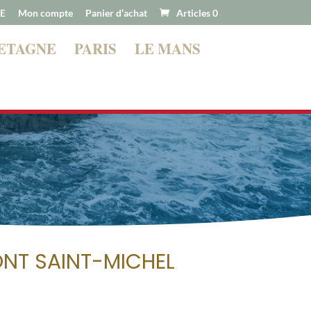
E
Mon compte
Panier d’achat
Articles 0
ETAGNE
PARIS
LE MANS
nons bientôt ! À très vite !
NT SAINT-MICHEL