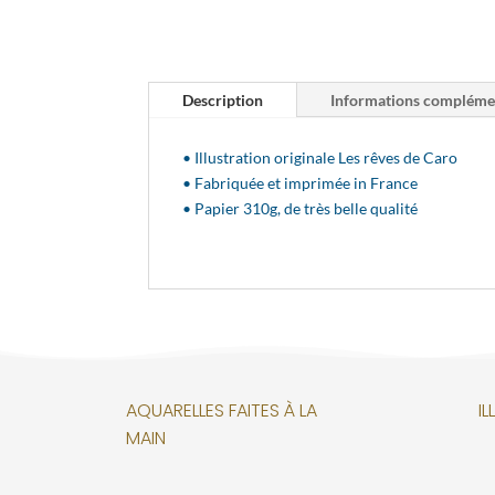
Description
Informations compléme
• Illustration originale Les rêves de Caro
• Fabriquée et imprimée in France
• Papier 310g, de très belle qualité
AQUARELLES FAITES À LA
I
MAIN