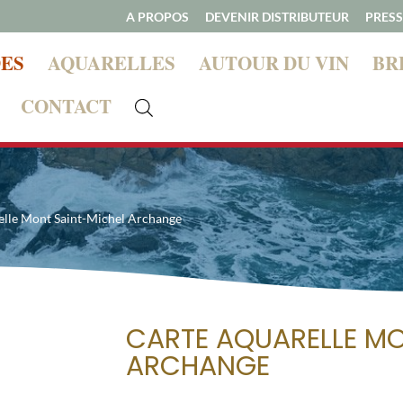
A PROPOS
DEVENIR DISTRIBUTEUR
PRESS
ES
AQUARELLES
AUTOUR DU VIN
BR
CONTACT
, les ventes sont temporairement suspendues mais nous reve
elle Mont Saint-Michel Archange
CARTE AQUARELLE MO
ARCHANGE