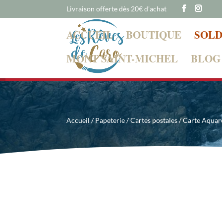
Livraison offerte dès 20€ d'achat
ACCUEIL
BOUTIQUE
SOLD
MONT SAINT-MICHEL
BLOG
Chère Cliente, cher Client
Accueil
/
Papeterie
/
Cartes postales
/ Carte Aquar