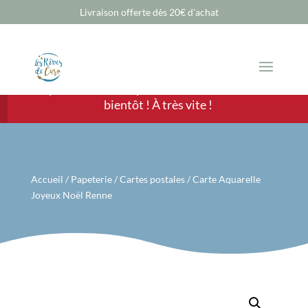
Livraison offerte dès 20€ d'achat
Chère Cliente, cher Client, les ventes sont
temporairement suspendues mais nous revenons
bientôt ! À très vite !
Accueil
/
Papeterie
/
Cartes postales
/ Carte Aquarelle
Joyeux Noël Renne