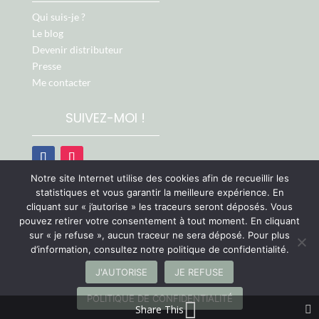
Qui suis-je ?
Le blog
Devenir distributeur
Presse
Me contacter
SUIVEZ-MOI !
Notre site Internet utilise des cookies afin de recueillir les
Retrouvez-moi aussi sur :
statistiques et vous garantir la meilleure expérience. En
cliquant sur « j’autorise » les traceurs seront déposés. Vous
pouvez retirer votre consentement à tout moment. En cliquant
sur « je refuse », aucun traceur ne sera déposé. Pour plus
d’information, consultez notre politique de confidentialité.
Chère Cliente, cher Client, les ventes sont
J'AUTORISE
JE REFUSE
temporairement suspendues mais nous revenons bientôt
©
ARTEO Digital - Agence Web & Communication sur Le
POLITIQUE DE CONFIDENTIALITÉ
! À très vite !
Ignorer
Mans
Share This