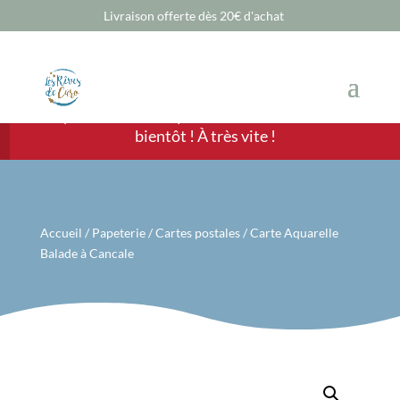
Livraison offerte dès 20€ d'achat
Chère Cliente, cher Client, les ventes sont
temporairement suspendues mais nous revenons
bientôt ! À très vite !
Accueil
/
Papeterie
/
Cartes postales
/ Carte Aquarelle
Balade à Cancale