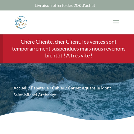
Livraison offerte dès 20€ d'achat
Chère Cliente, cher Client, les ventes sont
temporairement suspendues mais nous revenons
bientôt ! À très vite !
Accueil
/
Papeterie
/
Cahier
/ Carnet Aquarelle Mont
Saint-Michel Archange