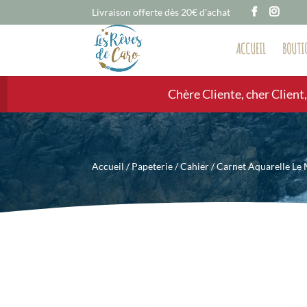
Livraison offerte dès 20€ d'achat
ACCUEIL
BOUTI
Chère Cliente, cher Client
Accueil
/
Papeterie
/
Cahier
/ Carnet Aquarelle Le