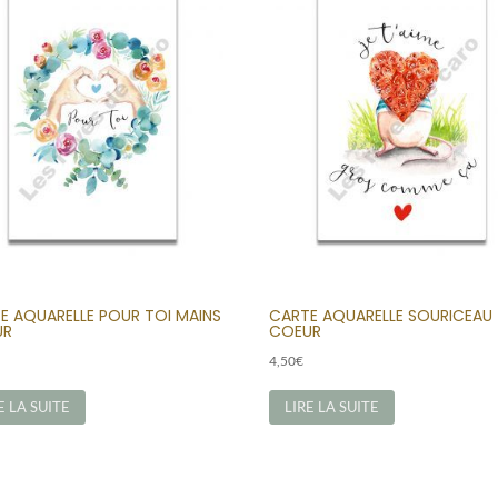
E AQUARELLE POUR TOI MAINS
CARTE AQUARELLE SOURICEAU
UR
COEUR
4,50
€
E LA SUITE
LIRE LA SUITE