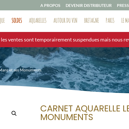
A PROPOS
DEVENIR DISTRIBUTEUR
PRESS
QUE
SOLDES
AQUARELLES
AUTOUR DU VIN
BRETAGNE
PARIS
LE M
, les ventes sont temporairement suspendues mais nous reve
 Mans et ses Monuments
CARNET AQUARELLE L
MONUMENTS