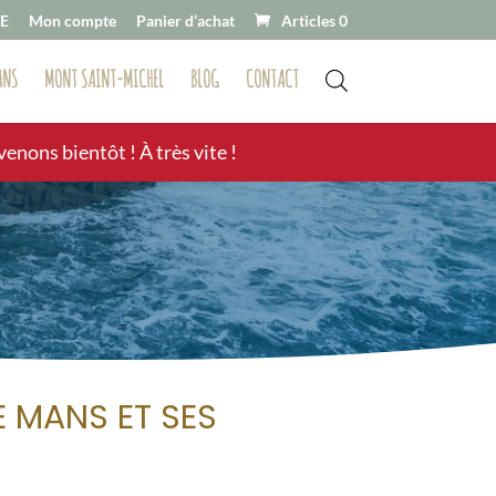
E
Mon compte
Panier d’achat
Articles 0
ANS
MONT SAINT-MICHEL
BLOG
CONTACT
nons bientôt ! À très vite !
E MANS ET SES