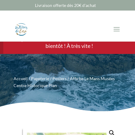
Livraison offerte dès 20€ d'achat
Chère Cliente, cher Client, les ventes sont
temporairement suspendues mais nous revenons
bientôt ! À très vite !
Accueil
/
Papeterie
/
Posters
/ Affiche Le Mans Musées
Centre Historique Plan