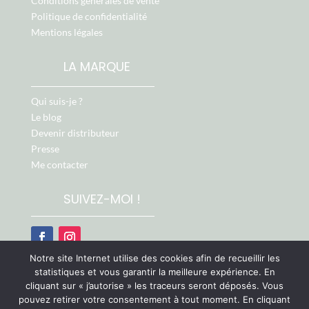
Conditions générales de vente
Politique de confidentialité
Mentions légales
LA MARQUE
Qui suis-je ?
Le blog
Devenir distributeur
Presse
Me contacter
SUIVEZ-MOI !
Notre site Internet utilise des cookies afin de recueillir les
Retrouvez-moi aussi sur :
statistiques et vous garantir la meilleure expérience. En
cliquant sur « j’autorise » les traceurs seront déposés. Vous
pouvez retirer votre consentement à tout moment. En cliquant