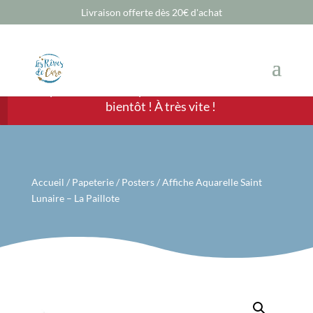
Livraison offerte dès 20€ d'achat
Chère Cliente, cher Client, les ventes sont
temporairement suspendues mais nous revenons
bientôt ! À très vite !
Accueil
/
Papeterie
/
Posters
/ Affiche Aquarelle Saint
Lunaire – La Paillote