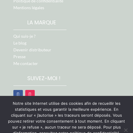
Politique de confidentialité
Mentions légales
LA MARQUE
Qui suis-je ?
Le blog
Devenir distributeur
Presse
Me contacter
SUIVEZ-MOI !
Notre site Internet utilise des cookies afin de recueillir les
Retrouvez-moi aussi sur :
statistiques et vous garantir la meilleure expérience. En
cliquant sur « j’autorise » les traceurs seront déposés. Vous
pouvez retirer votre consentement à tout moment. En cliquant
sur « je refuse », aucun traceur ne sera déposé. Pour plus