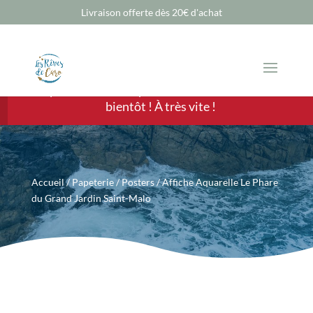
Livraison offerte dès 20€ d'achat
Chère Cliente, cher Client, les ventes sont
temporairement suspendues mais nous revenons
bientôt ! À très vite !
Accueil
/
Papeterie
/
Posters
/ Affiche Aquarelle Le Phare
du Grand Jardin Saint-Malo