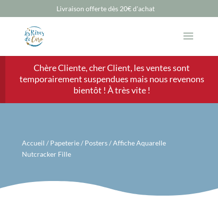
Livraison offerte dès 20€ d'achat
Chère Cliente, cher Client, les ventes sont
temporairement suspendues mais nous revenons
bientôt ! À très vite !
Accueil
/
Papeterie
/
Posters
/ Affiche Aquarelle
Nutcracker Fille