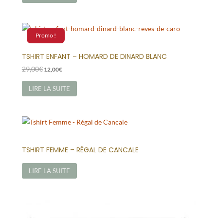
Promo !
TSHIRT ENFANT – HOMARD DE DINARD BLANC
Le
Le
29,00
€
12,00
€
prix
prix
initial
actuel
LIRE LA SUITE
était :
est :
29,00€.
12,00€.
TSHIRT FEMME – RÉGAL DE CANCALE
LIRE LA SUITE