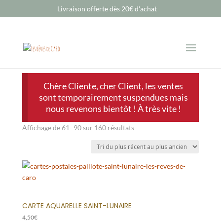
Livraison offerte dès 20€ d'achat
Chère Cliente, cher Client, les ventes
sont temporairement suspendues mais
nous revenons bientôt ! À très vite !
Trié
Affichage de 61–90 sur 160 résultats
du
plus
récent
au
plus
ancien
CARTE AQUARELLE SAINT-LUNAIRE
4,50
€