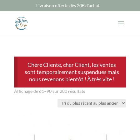
Livraison offerte dès 20€ d'achat
Chère Cliente, cher Client, les ventes
sont temporairement suspendues mais
nous revenons bientôt ! À très vite !
Trié
Affichage de 61–90 sur 280 résultats
du
plus
récent
au
plus
ancien