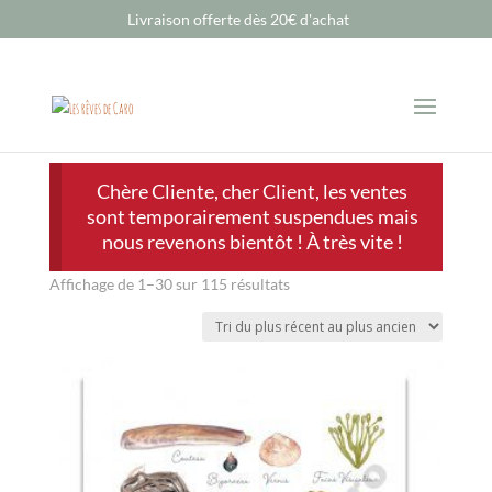
Livraison offerte dès 20€ d'achat
Chère Cliente, cher Client, les ventes
sont temporairement suspendues mais
nous revenons bientôt ! À très vite !
Trié
Affichage de 1–30 sur 115 résultats
du
plus
récent
au
plus
ancien